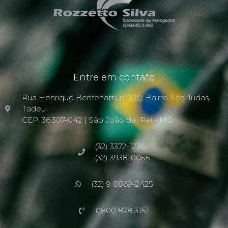
Entre em contato
Rua Henrique Benfenatti, nº 320, Bairro São Judas
Tadeu
CEP: 36.307-042 | São João del Rei - MG
(32) 3372-1236
(32) 3938-0055
(32) 9 8869-2425
0800 878 3151